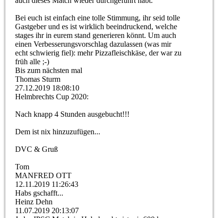
auch dieses Match wieder durchgeführt habt.
Bei euch ist einfach eine tolle Stimmung, ihr seid tolle
Gastgeber und es ist wirklich beeindruckend, welche
stages ihr in eurem stand generieren könnt. Um auch
einen Verbesserungsvorschlag dazulassen (was mir
echt schwierig fiel): mehr Pizzafleischkäse, der war zu
früh alle ;-)
Bis zum nächsten mal
Thomas Sturm
27.12.2019
18:08:10
Helmbrechts Cup 2020:
Nach knapp 4 Stunden ausgebucht!!!
Dem ist nix hinzuzufügen...
DVC & Gruß
Tom
MANFRED OTT
12.11.2019
11:26:43
Habs gschafft...
Heinz Dehn
11.07.2019
20:13:07